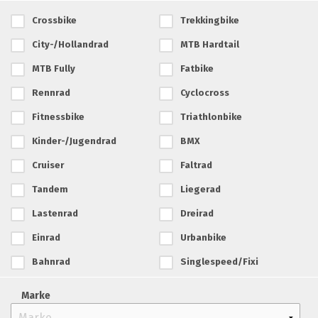
Crossbike
Trekkingbike
City-/Hollandrad
MTB Hardtail
MTB Fully
Fatbike
Rennrad
Cyclocross
Fitnessbike
Triathlonbike
Kinder-/Jugendrad
BMX
Cruiser
Faltrad
Tandem
Liegerad
Lastenrad
Dreirad
Einrad
Urbanbike
Bahnrad
Singlespeed/Fixi
Marke